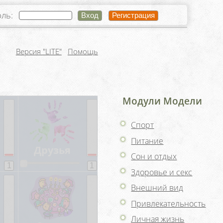
оль:
Версия "LITE"
Помощь
Модули Модели
Спорт
Питание
Сон и отдых
Здоровье и секс
Внешний вид
Привлекательность
Личная жизнь