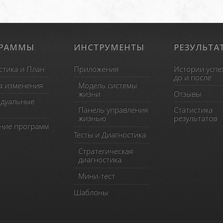
ГРАММЫ
ИНСТРУМЕНТЫ
РЕЗУЛЬТА
стика и План
Приложения
Истории успе
до и после
а изменения
Модель системы
жизни
Отзывы
дуальные
Панель управления
Статистика
жизнью
результатов
ние программ
Тесты и Диагностика
Стратегическая
диагностика
Мини-тест
Шаблоны