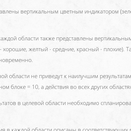
тавлены вертикальным цветным индикатором (зеле
каждой области также представлены вертикальны
 хорошие, желтый - средние, красный - плохие). 
дновременно.
й области не приведут к наилучшим результатам, 
ом блоке = 10, а действия во всех других областях
татов в целевой области необходимо спланироват
я в каждой области описаны в соответствующих р