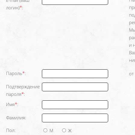
E-mail (Ваш
пр
логин)
*
:
по
ре
Мы
ра
и 
Ва
ни
Пароль
*
:
от
Подтверждение
пароля
*
:
Имя
*
:
Фамилия:
Пол:
М
Ж