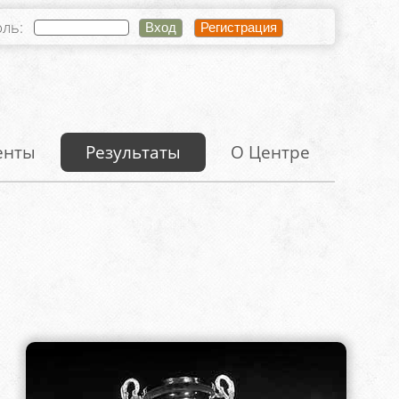
оль:
енты
Результаты
О Центре