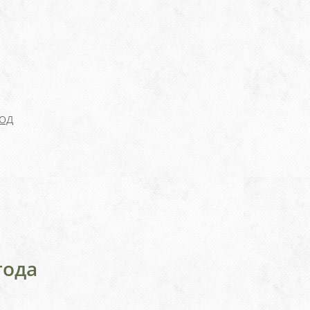
од
года