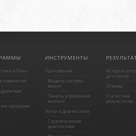
ГРАММЫ
ИНСТРУМЕНТЫ
РЕЗУЛЬТА
стика и План
Приложения
Истории успе
до и после
а изменения
Модель системы
жизни
Отзывы
дуальные
Панель управления
Статистика
жизнью
результатов
ние программ
Тесты и Диагностика
Стратегическая
диагностика
Мини-тест