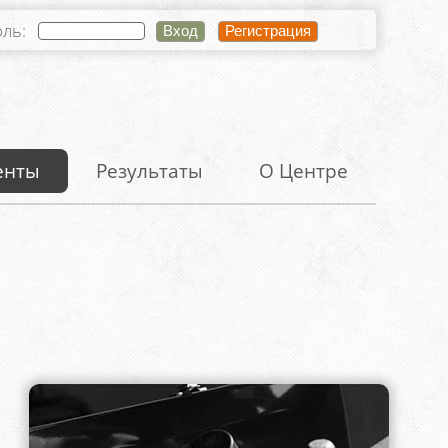
оль:
енты
Результаты
О Центре