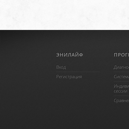
ЭНИЛАЙФ
ПРО
Вход
Диагно
Регистрация
Систем
Индиви
сессии
Сравне