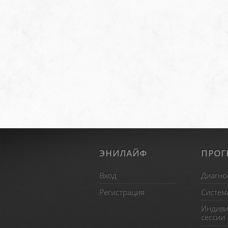
ЭНИЛАЙФ
ПРО
Вход
Диагно
Регистрация
Систем
Индиви
сессии