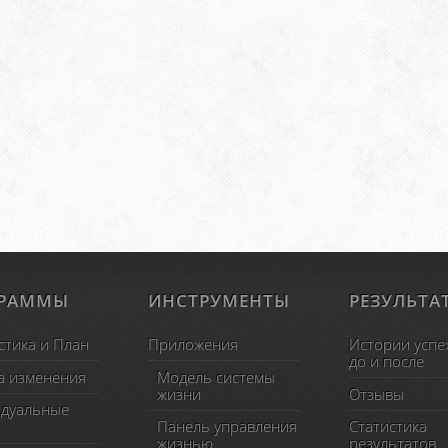
ГРАММЫ
ИНСТРУМЕНТЫ
РЕЗУЛЬТА
стика и План
Приложения
Истории успе
до и после
а изменения
Модель системы
жизни
Отзывы
дуальные
Панель управления
Статистика
жизнью
результатов