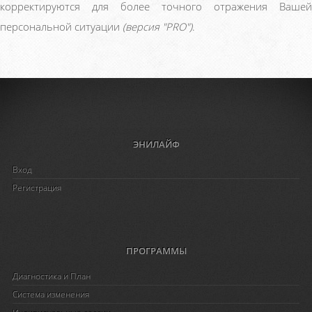
корректируются для более точного отражения Вашей
персональной ситуации
(версия "PRO")
.
ЭНИЛАЙФ
Вход
Регистрация
ПРОГРАММЫ
Диагностика и План
Система изменения