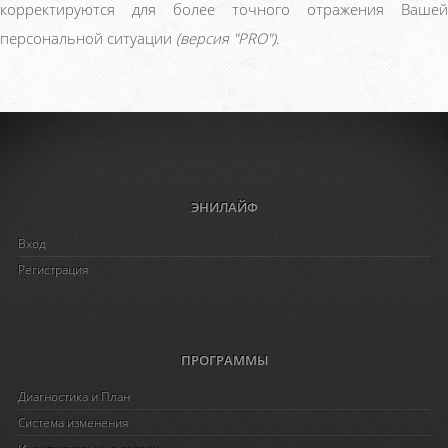
корректируются для более точного отражения Вашей
персональной ситуации
(версия "PRO")
.
ЭНИЛАЙФ
Вход
Регистрация
ПРОГРАММЫ
Диагностика и План
Система изменения