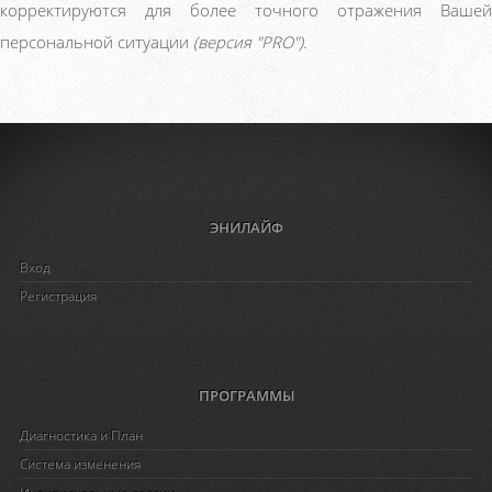
корректируются для более точного отражения Вашей
персональной ситуации
(версия "PRO")
.
ЭНИЛАЙФ
Вход
Регистрация
ПРОГРАММЫ
Диагностика и План
Система изменения