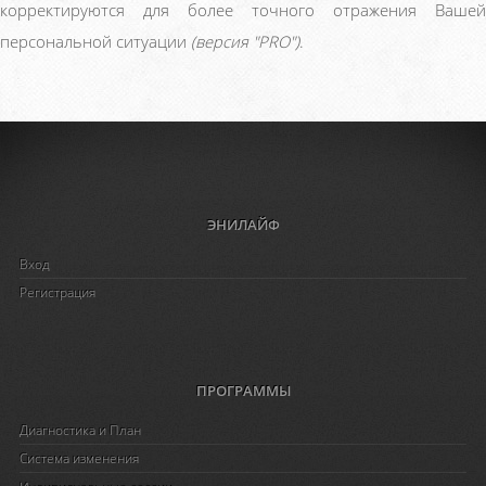
корректируются для более точного отражения Вашей
персональной ситуации
(версия "PRO")
.
ЭНИЛАЙФ
Вход
Регистрация
ПРОГРАММЫ
Диагностика и План
Система изменения